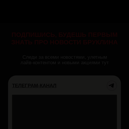
КУХНЯ
ПРАЗДНИК
#ВБРУКЛИНЕ
Детский ДР
Взрослый ДР
Корпоратив
Сертификаты
О НАС
ДОПОЛНИТЕЛЬНО
Контакты
BrooklynBook
О нас
+7 (812) 760-80-95
Франшиза
Публичная оферта
Вакансии
Согласие на обработку
Мерч
персональных данных
Вопросы и ответы
Политика обработки
Хочу стать тайным
персональных данных
гостем
Юридическая
Схема зала
информация
Важная информация
Все права защищены