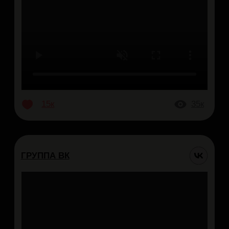
Артём Рахмеев, основатель
rakhmeev@brooklynbowl.ru
© 2016-2026
ООО "Кегли кухня рок-н-ролл"