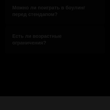
Следи за всеми новостями, улетным
Можно ли поиграть в боулинг
лайв-контентом и новыми акциями тут
перед стендапом?
ТЕЛЕГРАМ-КАНАЛ
Есть ли возрастные
ограничения?
15к
35к
ГРУППА ВК