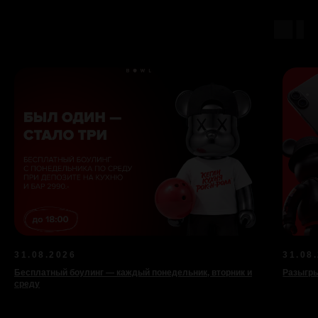
СХЕМА ЗАЛА
31.08.2026
31.08
Бесплатный боулинг — каждый понедельник, вторник и
Разыгры
среду